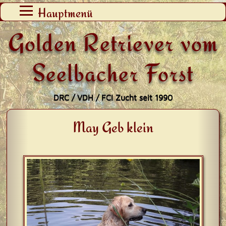
Zum
Hauptmenü
Inhalt
Golden Retriever vom
springen
Seelbacher Forst
DRC / VDH / FCI Zucht seit 1990
May Geb klein