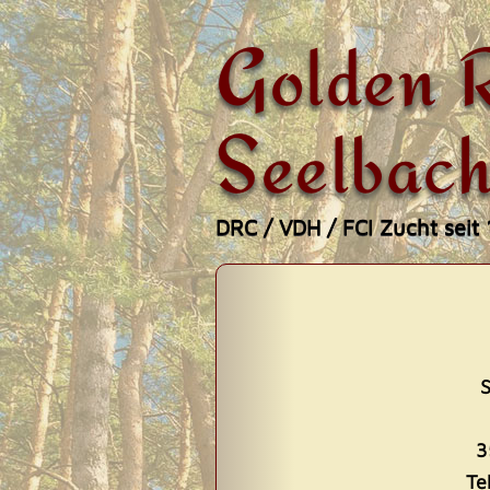
Golden R
Seelbach
DRC / VDH / FCI Zucht seit
Zum
Hauptmenü
Inhalt
springen
S
3
Te