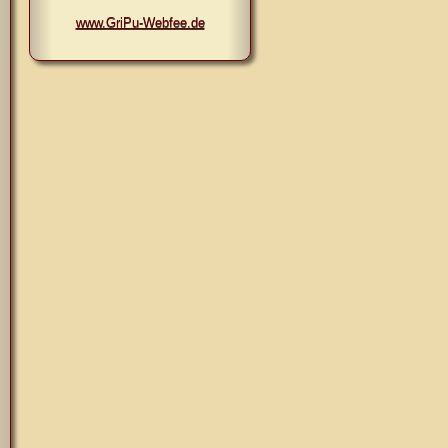
www.GriPu-Webfee.de