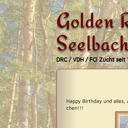
Golden R
Seelbach
DRC / VDH / FCI Zucht seit
Zum
Beitragsnavigati
Hauptmenü
Inhalt
springen
Happy Birthday und alles, 
chen!!!