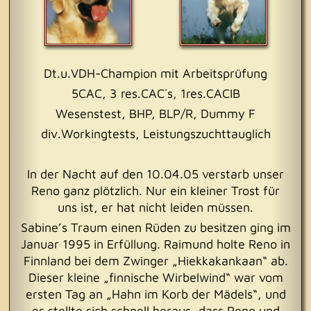
Dt.u.VDH-Champion mit Arbeitsprüfung
5CAC, 3 res.CAC´s, 1res.CACIB
Wesenstest, BHP, BLP/R, Dummy F
div.Workingtests, Leistungszuchttauglich
In der Nacht auf den 10.04.05 verstarb unser
Reno ganz plötzlich. Nur ein kleiner Trost für
uns ist, er hat nicht leiden müssen.
Sabine’s Traum einen Rüden zu besitzen ging im
Januar 1995 in Erfüllung. Raimund holte Reno in
Finnland bei dem Zwinger „Hiekkakankaan“ ab.
Dieser kleine „finnische Wirbelwind“ war vom
ersten Tag an „Hahn im Korb der Mädels“, und
es stellte sich schnell heraus, dass Reno und