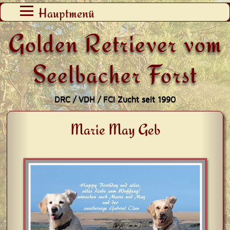
Zum
Hauptmenü
Inhalt
Golden Retriever vom
springen
Seelbacher Forst
DRC / VDH / FCI Zucht seit 1990
Marie May Geb