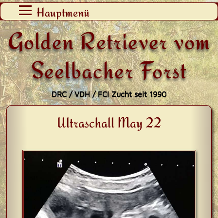
Zum
Hauptmenü
Inhalt
Golden Retriever vom
springen
Seelbacher Forst
DRC / VDH / FCI Zucht seit 1990
Ultraschall May 22