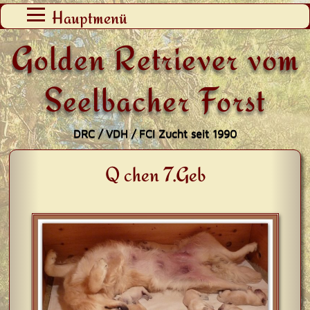
Zum
Hauptmenü
Inhalt
Golden Retriever vom
springen
Seelbacher Forst
DRC / VDH / FCI Zucht seit 1990
Q chen 7.Geb