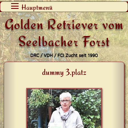
Zum
Hauptmenü
Inhalt
Golden Retriever vom
springen
Seelbacher Forst
DRC / VDH / FCI Zucht seit 1990
dummy 3.platz