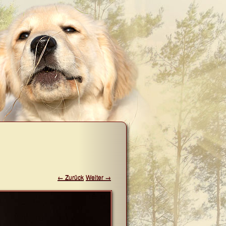
← Zurück
Weiter →