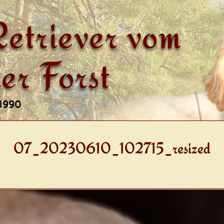
etriever vom
er Forst
 1990
07_20230610_102715_resized