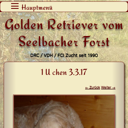
Zum
Hauptmenü
Inhalt
Golden Retriever vom
springen
Seelbacher Forst
DRC / VDH / FCI Zucht seit 1990
1 U chen 3.3.17
← Zurück
Weiter →