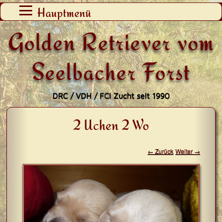
Zum
Hauptmenü
Inhalt
Golden Retriever vom
springen
Seelbacher Forst
DRC / VDH / FCI Zucht seit 1990
2 Uchen 2 Wo
← Zurück
Weiter →