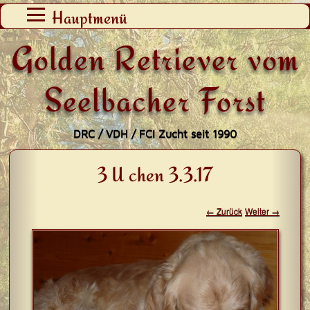
Zum
Hauptmenü
Inhalt
Golden Retriever vom
springen
Seelbacher Forst
DRC / VDH / FCI Zucht seit 1990
3 U chen 3.3.17
← Zurück
Weiter →