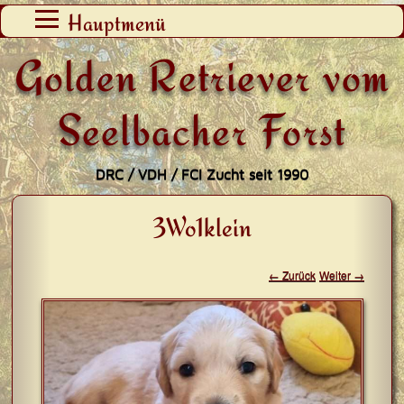
Zum
Hauptmenü
Inhalt
Golden Retriever vom
springen
Seelbacher Forst
DRC / VDH / FCI Zucht seit 1990
3Wo1klein
← Zurück
Weiter →