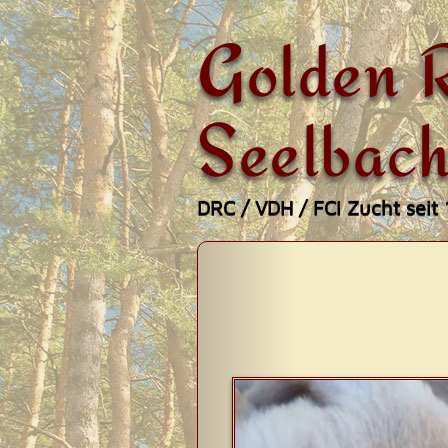
Golden R
Seelbach
DRC / VDH / FCI Zucht seit
Zum
Hauptmenü
Inhalt
springen