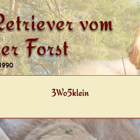
etriever vom
er Forst
 1990
3Wo5klein