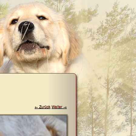
← Zurück
Weiter →