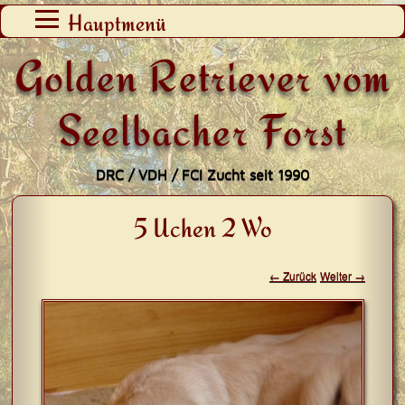
Zum
Hauptmenü
Inhalt
Golden Retriever vom
springen
Seelbacher Forst
DRC / VDH / FCI Zucht seit 1990
5 Uchen 2 Wo
← Zurück
Weiter →