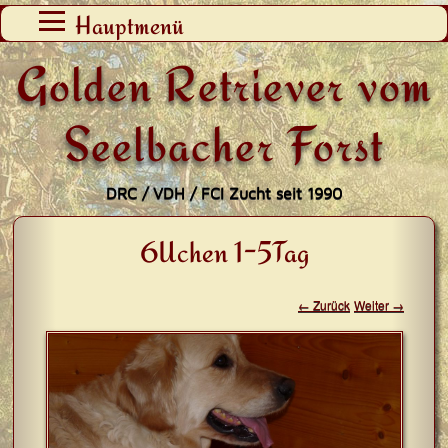
Zum
Hauptmenü
Inhalt
Golden Retriever vom
springen
Seelbacher Forst
DRC / VDH / FCI Zucht seit 1990
6Uchen 1-5Tag
← Zurück
Weiter →