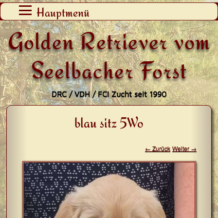
Zum
Hauptmenü
Inhalt
Golden Retriever vom
springen
Seelbacher Forst
DRC / VDH / FCI Zucht seit 1990
blau sitz 5Wo
← Zurück
Weiter →