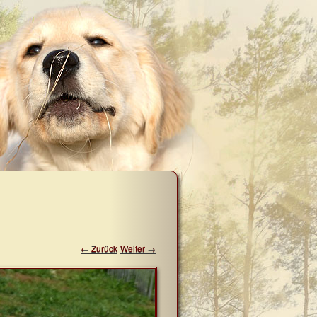
← Zurück
Weiter →