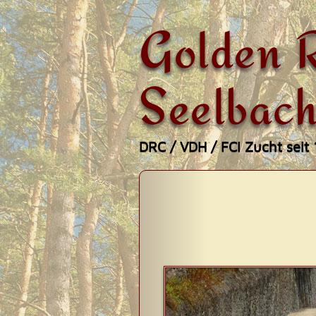
Golden R
Seelbach
DRC / VDH / FCI Zucht seit
Zum
Hauptmenü
Inhalt
springen