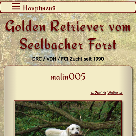
Zum
Hauptmenü
Inhalt
Golden Retriever vom
springen
Seelbacher Forst
DRC / VDH / FCI Zucht seit 1990
malin005
← Zurück
Weiter →