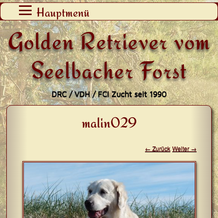
Zum
Hauptmenü
Inhalt
Golden Retriever vom
springen
Seelbacher Forst
DRC / VDH / FCI Zucht seit 1990
malin029
← Zurück
Weiter →