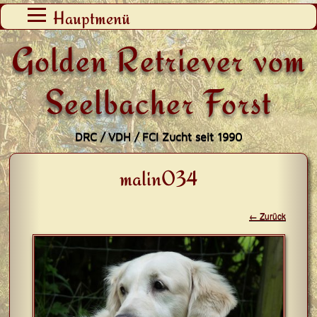
Zum
Hauptmenü
Inhalt
Golden Retriever vom
springen
Seelbacher Forst
DRC / VDH / FCI Zucht seit 1990
malin034
← Zurück