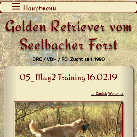
Zum
Hauptmenü
Inhalt
Golden Retriever vom
springen
Seelbacher Forst
DRC / VDH / FCI Zucht seit 1990
05_May2 Training 16.02.19
← Zurück
Weiter →