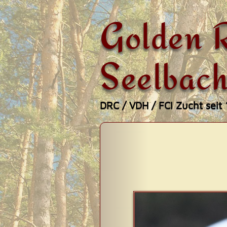
Golden R
Seelbach
DRC / VDH / FCI Zucht seit
Zum
Hauptmenü
Inhalt
springen