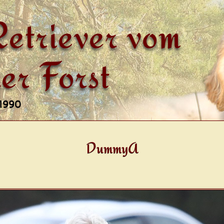
etriever vom
er Forst
 1990
DummyA