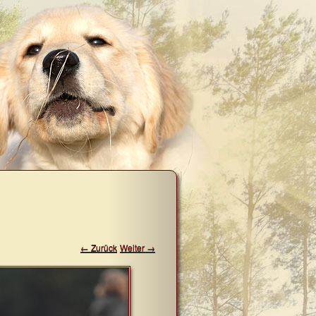
← Zurück
Weiter →