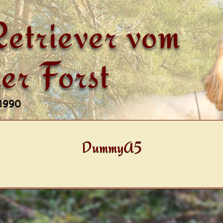
etriever vom
er Forst
 1990
DummyA5