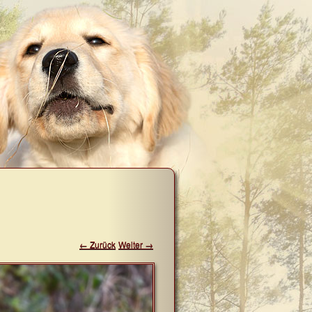
← Zurück
Weiter →