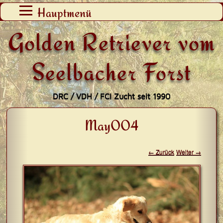
Zum
Hauptmenü
Inhalt
Golden Retriever vom
springen
Seelbacher Forst
DRC / VDH / FCI Zucht seit 1990
May004
← Zurück
Weiter →