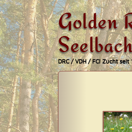
Golden R
Seelbach
DRC / VDH / FCI Zucht seit
Zum
Hauptmenü
Inhalt
springen