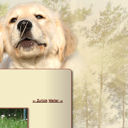
← Zurück
Weiter →