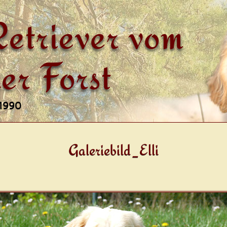
etriever vom
er Forst
 1990
Galeriebild_Elli