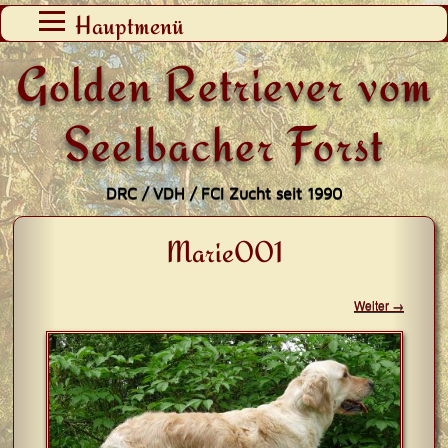
Zum
Hauptmenü
Inhalt
Golden Retriever vom
springen
Seelbacher Forst
DRC / VDH / FCI Zucht seit 1990
Marie001
Weiter →