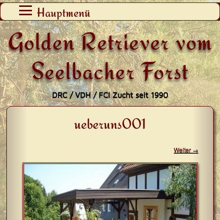
Zum
Hauptmenü
Inhalt
Golden Retriever vom
springen
Seelbacher Forst
DRC / VDH / FCI Zucht seit 1990
ueberuns001
Weiter →