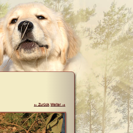
← Zurück
Weiter →