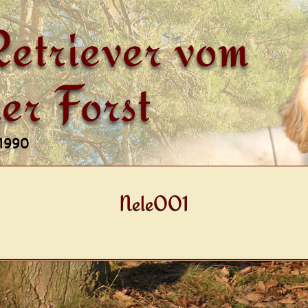
etriever vom
er Forst
 1990
Nele001