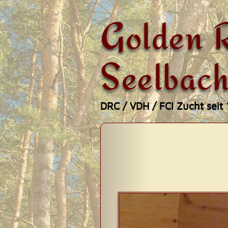
Golden R
Seelbach
DRC / VDH / FCI Zucht seit
Zum
Hauptmenü
Inhalt
springen