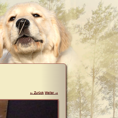
← Zurück
Weiter →