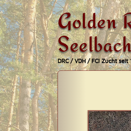
Golden R
Seelbach
DRC / VDH / FCI Zucht seit
Zum
Hauptmenü
Inhalt
springen