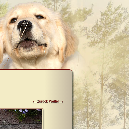
← Zurück
Weiter →