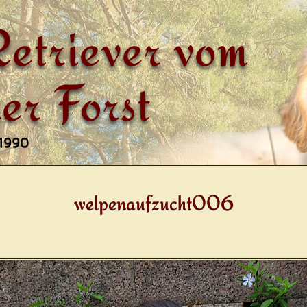
etriever vom
er Forst
 1990
welpenaufzucht006