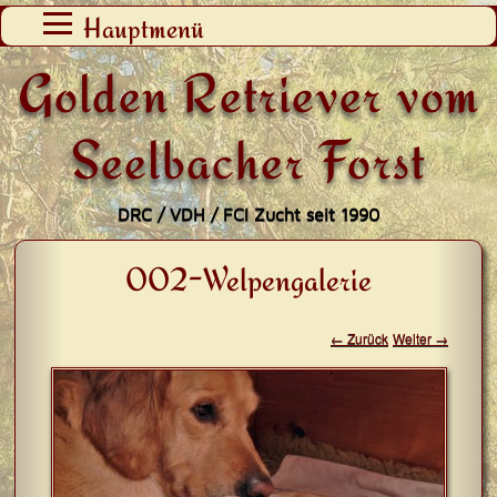
Zum
Hauptmenü
Inhalt
Golden Retriever vom
springen
Seelbacher Forst
DRC / VDH / FCI Zucht seit 1990
002-Welpengalerie
← Zurück
Weiter →