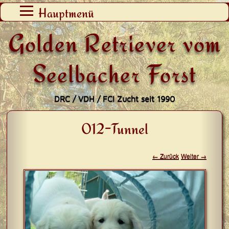
Zum
Hauptmenü
Inhalt
Golden Retriever vom
springen
Seelbacher Forst
DRC / VDH / FCI Zucht seit 1990
012-Tunnel
← Zurück
Weiter →