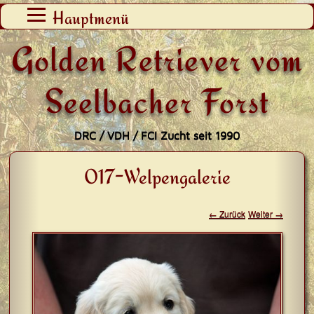
Zum
Hauptmenü
Inhalt
Golden Retriever vom
springen
Seelbacher Forst
DRC / VDH / FCI Zucht seit 1990
017-Welpengalerie
← Zurück
Weiter →