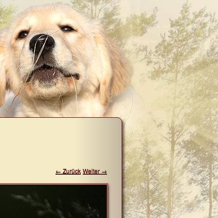
← Zurück
Weiter →