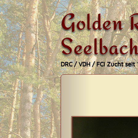
Golden R
Seelbach
DRC / VDH / FCI Zucht seit
Zum
Hauptmenü
Inhalt
springen