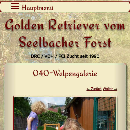
Zum
Hauptmenü
Inhalt
Golden Retriever vom
springen
Seelbacher Forst
DRC / VDH / FCI Zucht seit 1990
040-Welpengalerie
← Zurück
Weiter →