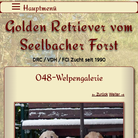
Zum
Hauptmenü
Inhalt
Golden Retriever vom
springen
Seelbacher Forst
DRC / VDH / FCI Zucht seit 1990
048-Welpengalerie
← Zurück
Weiter →