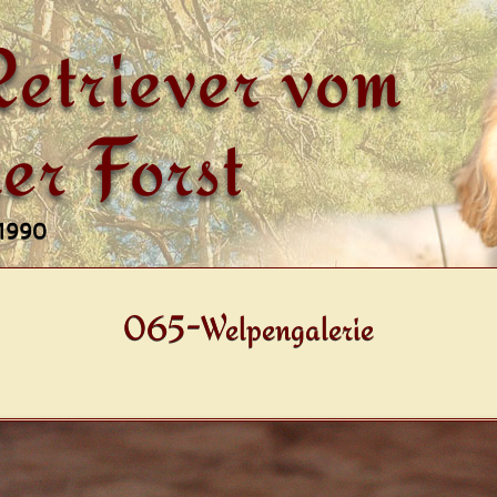
etriever vom
er Forst
 1990
065-Welpengalerie