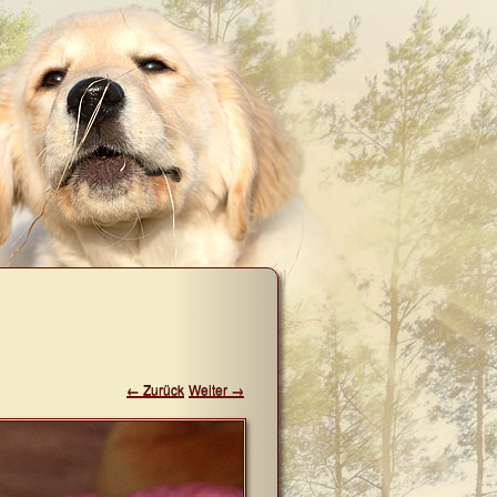
← Zurück
Weiter →