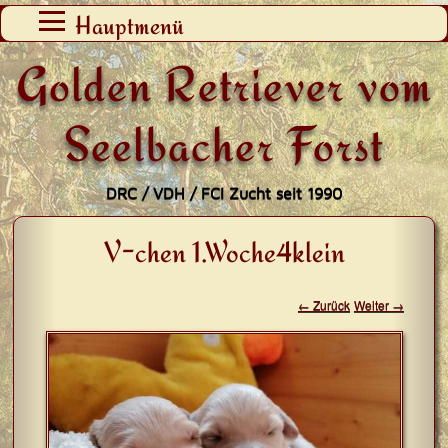
Zum
Hauptmenü
Inhalt
Golden Retriever vom
springen
Seelbacher Forst
DRC / VDH / FCI Zucht seit 1990
V-chen 1.Woche4klein
← Zurück
Weiter →