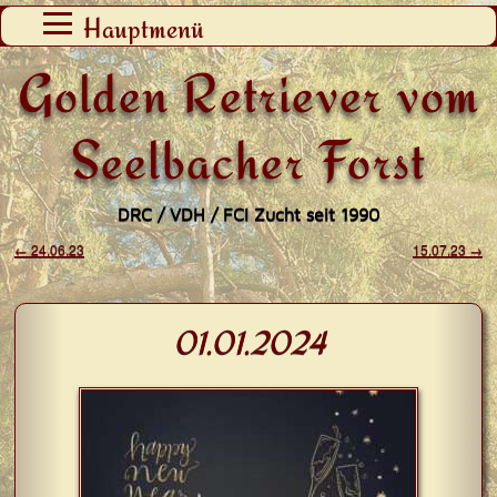
Zum
Hauptmenü
Inhalt
Golden Retriever vom
springen
Seelbacher Forst
DRC / VDH / FCI Zucht seit 1990
←
24.06.23
15.07.23
→
Beitragsnavigation
01.01.2024