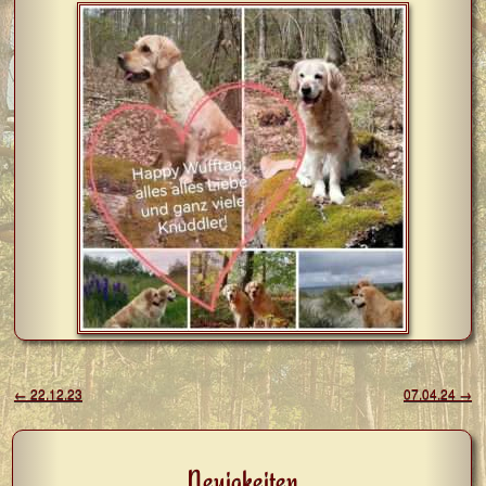
Beitragsnavigation
←
22.12.23
07.04.24
→
Neuigkeiten