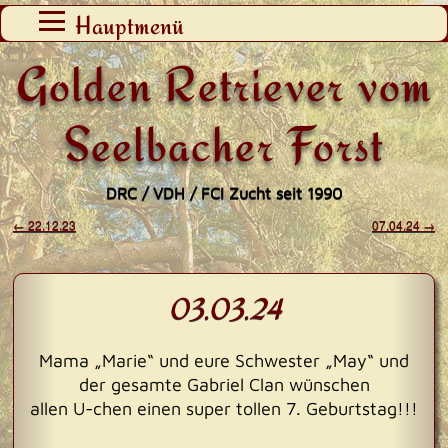
Zum
Hauptmenü
Inhalt
Golden Retriever vom
springen
Seelbacher Forst
DRC / VDH / FCI Zucht seit 1990
←
22.12.23
07.04.24
→
Beitragsnavigation
03.03.24
Mama „Marie“ und eure Schwester „May“ und
der gesamte Gabriel Clan wünschen
allen U-chen einen super tollen 7. Geburtstag!!!