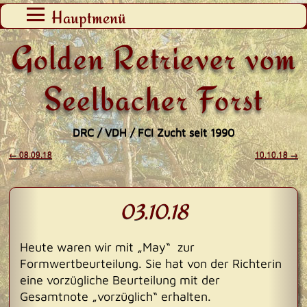
Zum
Hauptmenü
Inhalt
Golden Retriever vom
springen
Seelbacher Forst
DRC / VDH / FCI Zucht seit 1990
←
08.09.18
10.10.18
→
Beitragsnavigation
03.10.18
Heute waren wir mit „May“ zur
Formwertbeurteilung. Sie hat von der Richterin
eine vorzügliche Beurteilung mit der
Gesamtnote „vorzüglich“ erhalten.