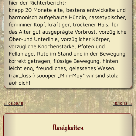
hier der Richterbericht:
knapp 20 Monate alte, bestens entwickelte und
harmonisch aufgebaute Hündin, rassetypischer,
femininer Kopf, kräftiger, trockener Hals, für
das Alter gut ausgeprägte Vorbrust, vorzügliche
Ober-und Unterlinie, vorzüglicher Körper,
vorzügliche Knochenstärke, Pfoten und
Fellanlage, Rute im Stand und in der Bewegung
korrekt getragen, flüssige Bewegung, hinten
leicht eng, freundliches, gelassenes Wesen.
(:air_kiss:) suuuper „Mini-May“ wir sind stolz
auf dich!
Beitragsnavigation
←
08.09.18
10.10.18
→
Neuigkeiten