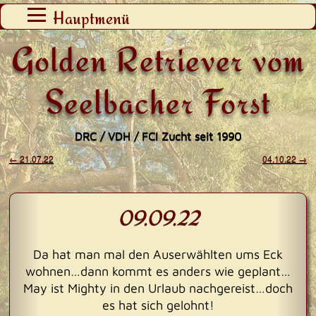
Zum
Hauptmenü
Inhalt
Golden Retriever vom
springen
Seelbacher Forst
DRC / VDH / FCI Zucht seit 1990
←
21.07.22
04.10.22
→
Beitragsnavigation
09.09.22
Da hat man mal den Auserwählten ums Eck
wohnen…dann kommt es anders wie geplant…
May ist Mighty in den Urlaub nachgereist…doch
es hat sich gelohnt!