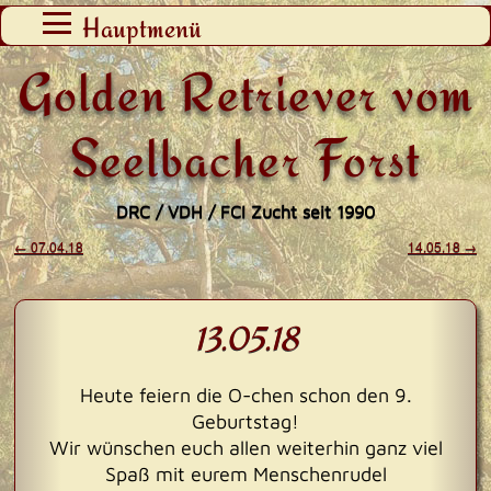
Zum
Hauptmenü
Inhalt
Golden Retriever vom
springen
Seelbacher Forst
DRC / VDH / FCI Zucht seit 1990
←
07.04.18
14.05.18
→
Beitragsnavigation
13.05.18
Heute feiern die O-chen schon den 9.
Geburtstag!
Wir wünschen euch allen weiterhin ganz viel
Spaß mit eurem Menschenrudel