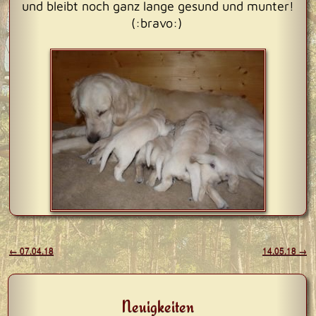
und bleibt noch ganz lange gesund und munter!
(:bravo:)
Beitragsnavigation
←
07.04.18
14.05.18
→
Neuigkeiten