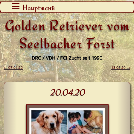
Zum
Hauptmenü
Inhalt
Golden Retriever vom
springen
Seelbacher Forst
DRC / VDH / FCI Zucht seit 1990
←
07.04.20
13.05.20
→
Beitragsnavigation
20.04.20