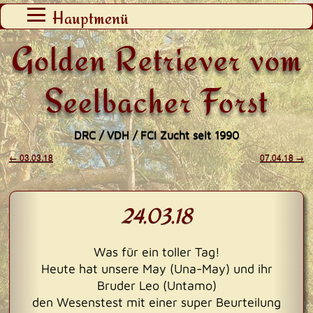
Zum
Hauptmenü
Inhalt
Golden Retriever vom
springen
Seelbacher Forst
DRC / VDH / FCI Zucht seit 1990
←
03.03.18
07.04.18
→
Beitragsnavigation
24.03.18
Was für ein toller Tag!
Heute hat unsere May (Una-May) und ihr
Bruder Leo (Untamo)
den Wesenstest mit einer super Beurteilung