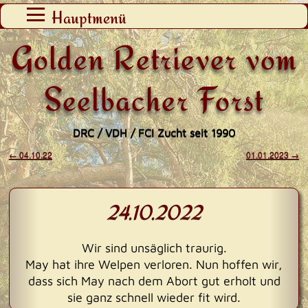
Zum
Hauptmenü
Inhalt
Golden Retriever vom
springen
Seelbacher Forst
DRC / VDH / FCI Zucht seit 1990
←
04.10.22
01.01.2023
→
Beitragsnavigation
24.10.2022
Wir sind unsäglich traurig.
May hat ihre Welpen verloren. Nun hoffen wir,
dass sich May nach dem Abort gut erholt und
sie ganz schnell wieder fit wird.