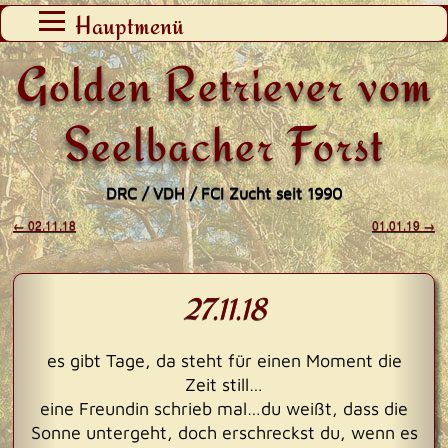
Zum
Hauptmenü
Inhalt
Golden Retriever vom
springen
Seelbacher Forst
DRC / VDH / FCI Zucht seit 1990
←
02.11.18
01.01.19
→
Beitragsnavigation
27.11.18
es gibt Tage, da steht für einen Moment die
Zeit still…
eine Freundin schrieb mal…du weißt, dass die
Sonne untergeht, doch erschreckst du, wenn es