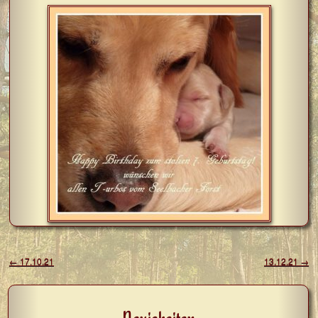
Beitragsnavigation
←
17.10.21
13.12.21
→
Neuigkeiten