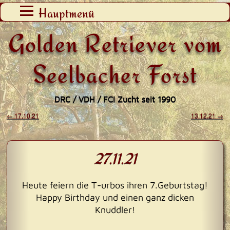
Zum
Hauptmenü
Inhalt
Golden Retriever vom
springen
Seelbacher Forst
DRC / VDH / FCI Zucht seit 1990
←
17.10.21
13.12.21
→
Beitragsnavigation
27.11.21
Heute feiern die T-urbos ihren 7.Geburtstag!
Happy Birthday und einen ganz dicken
Knuddler!