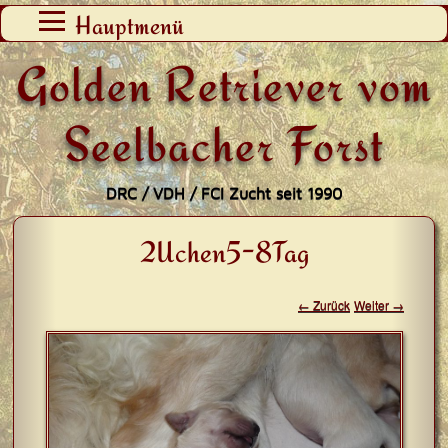
Zum
Hauptmenü
Inhalt
Golden Retriever vom
springen
Seelbacher Forst
DRC / VDH / FCI Zucht seit 1990
2Uchen5-8Tag
← Zurück
Weiter →